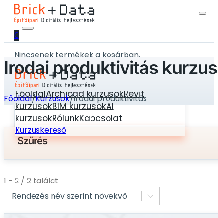
0
Nincsenek termékek a kosárban.
Irodai produktivitás kurzu
Főoldal
Archicad kurzusok
Revit
Főoldal
/
Kurzusok
/
Irodai produktivitás
kurzusok
BIM kurzusok
AI
kurzusok
Rólunk
Kapcsolat
Kurzuskereső
Szűrés
1 - 2 / 2 találat
Sort Content
Sort content
Sort content
Rendezés név szerint növekvő